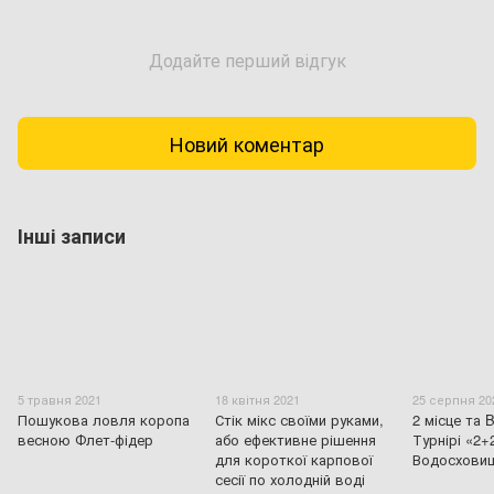
Додайте перший відгук
Новий коментар
Інші записи
5 травня 2021
18 квітня 2021
25 серпня 20
Пошукова ловля коропа
Стік мікс своїми руками,
2 місце та B
весною Флет-фідер
або ефективне рішення
Турнірі «2+
для короткої карпової
Водосхови
сесії по холодній воді