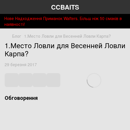
CCBAITS
Нове Надходження Приманок Wafters. Більш ніж 50 смаків в
наявності!
Блог
1.Место Ловли для Весенней Ловли Карпа?
1.Место Ловли для Весенней Ловли
Карпа?
29 березня 2017
Обговорення