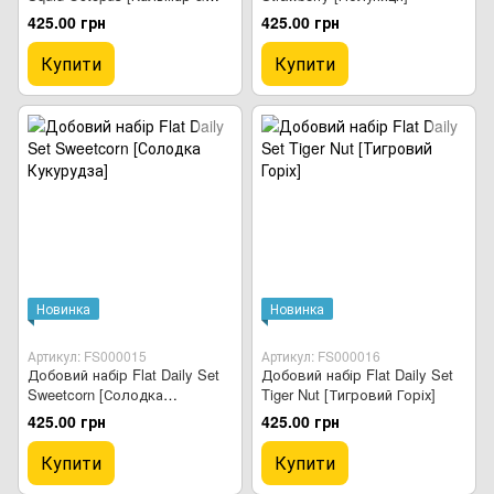
Восьминіг]
425.00 грн
425.00 грн
Купити
Купити
Новинка
Новинка
Артикул: FS000015
Артикул: FS000016
Добовий набір Flat Daily Set
Добовий набір Flat Daily Set
Sweetcorn [Солодка
Tiger Nut [Тигровий Горіх]
Кукурудза]
425.00 грн
425.00 грн
Купити
Купити