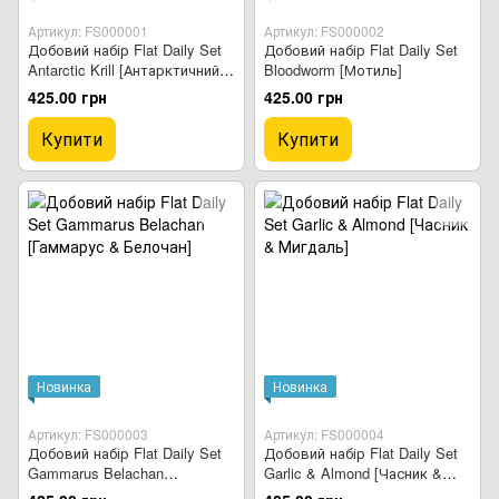
Артикул: FS000001
Артикул: FS000002
Добовий набір Flat Daily Set
Добовий набір Flat Daily Set
Antarctic Krill [Антарктичний
Bloodworm [Мотиль]
Кріль]
425.00 грн
425.00 грн
Купити
Купити
Новинка
Новинка
Артикул: FS000003
Артикул: FS000004
Добовий набір Flat Daily Set
Добовий набір Flat Daily Set
Gammarus Belachan
Garlic & Almond [Часник &
[Гаммарус & Белочан]
Мигдаль]