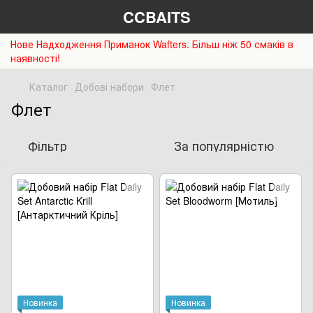
CCBAITS
Нове Надходження Приманок Wafters. Більш ніж 50 смаків в
наявності!
Каталог
Добові набори
Флет
Флет
Фільтр
За популярністю
Новинка
Новинка