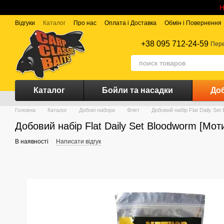
Перейти до основного контенту
Н
Відгуки
Каталог
Про нас
Оплата і Доставка
Обмін і Повернення
+38 095 712-24-59
Пере
Каталог
Бойли та насадки
Доб
Головна
Каталог
Добові набори
Флет
Добовий набір Flat Daily Set
Добовий набір Flat Daily Set Bloodworm [Мот
В наявності
Написати відгук