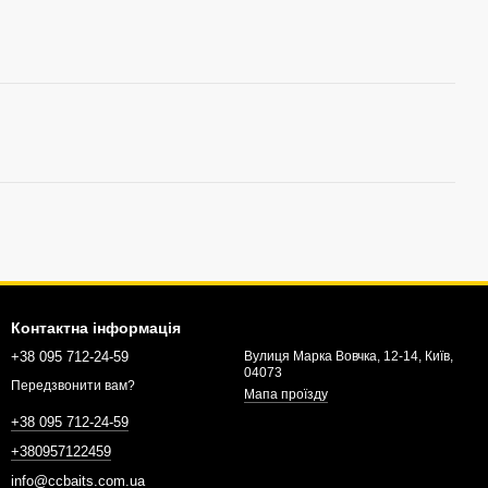
Контактна інформація
+38 095 712-24-59
Вулиця Марка Вовчка, 12-14, Київ,
04073
Передзвонити вам?
Мапа проїзду
+38 095 712-24-59
+380957122459
info@ccbaits.com.ua