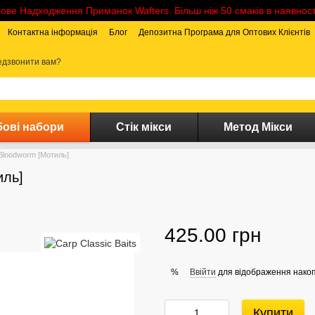
ове Надходження Приманок Wafters. Більш ніж 50 смаків в наявност
Контактна інформація
Блог
Депозитна Програма для Оптових Клієнтів
дзвонити вам?
ові набори
Стік мікси
Метод Мікси
 Bloodworm [Мотиль]
иль]
425.00 грн
Ввійти
для відображення накоп
%
Купити