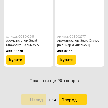
Артикул: CCB002695
Артикул: CCB002677
Ароматизатор Squid
Ароматизатор Squid Orange
Strawberry [Кальмар &
[Кальмар & Апельсин]
Полуниця]
399.00 грн
399.00 грн
Купити
Купити
Показати ще 20 товарів
Назад
Вперед
1
з 4