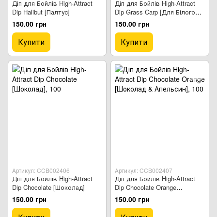
Діп для Бойлів High-Attract
Діп для Бойлів High-Attract
Dip Halibut [Палтус]
Dip Grass Carp [Для Білого
Амура]
150.00 грн
150.00 грн
Купити
Купити
Артикул: CCB002406
Артикул: CCB002407
Діп для Бойлів High-Attract
Діп для Бойлів High-Attract
Dip Chocolate [Шоколад]
Dip Chocolate Orange
[Шоколад & Апельсин]
150.00 грн
150.00 грн