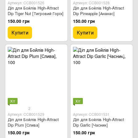
Артикул: CCB001526
Артикул: CCB001528
Діп для Бойлів High-Attract
Діп для Бойлів High-Attract
Dip Tiger Nut [Тигровий Горіх]
Dip Pineapple [Ананас]
150.00 грн
150.00 грн
Купити
Купити
Хіт
Хіт
2
Артикул: CCB001529
Артикул: CCB001531
Діп для Бойлів High-Attract
Діп для Бойлів High-Attract
Dip Plum [Слива]
Dip Garlic [Часник]
150.00 грн
150.00 грн