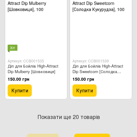
Хіт
Артикул: CCB001535
Артикул: CCB001539
Діп для Бойлів High-Attract
Діп для Бойлів High-Attract
Dip Mulberry [Шовковиця]
Dip Sweetcorn [Солодка
Кукурудза]
150.00 грн
150.00 грн
Купити
Купити
Показати ще 20 товарів