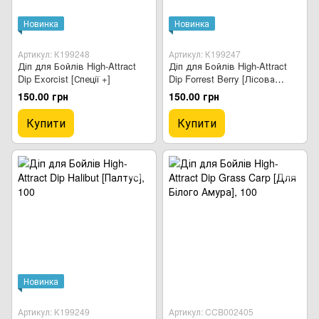
Новинка
Новинка
Артикул: К199248
Артикул: К199247
Діп для Бойлів High-Attract
Діп для Бойлів High-Attract
Dip Exorcist [Спеції +]
Dip Forrest Berry [Лісова
Ягода]
150.00 грн
150.00 грн
Купити
Купити
Новинка
Артикул: К199249
Артикул: CCB002405