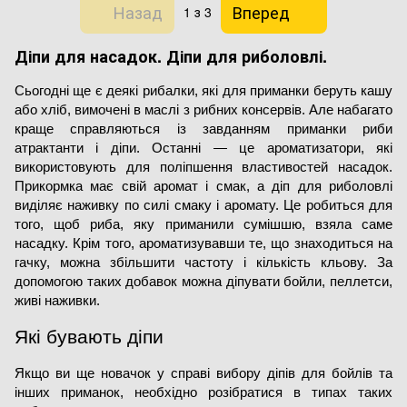
Назад
Вперед
1
з 3
Діпи для насадок. Діпи для риболовлі.
Сьогодні ще є деякі рибалки, які для приманки беруть кашу
або хліб, вимочені в маслі з рибних консервів. Але набагато
краще справляються із завданням приманки риби
атрактанти і діпи. Останні — це ароматизатори, які
використовують для поліпшення властивостей насадок.
Прикормка має свій аромат і смак, а діп для риболовлі
виділяє наживку по силі смаку і аромату. Це робиться для
того, щоб риба, яку приманили сумішшю, взяла саме
насадку. Крім того, ароматизувавши те, що знаходиться на
гачку, можна збільшити частоту і кількість кльову. За
допомогою таких добавок можна діпувати бойли, пеллетси,
живі наживки.
Які бувають діпи
Якщо ви ще новачок у справі вибору діпів для бойлів та 
інших приманок, необхідно розібратися в типах таких 