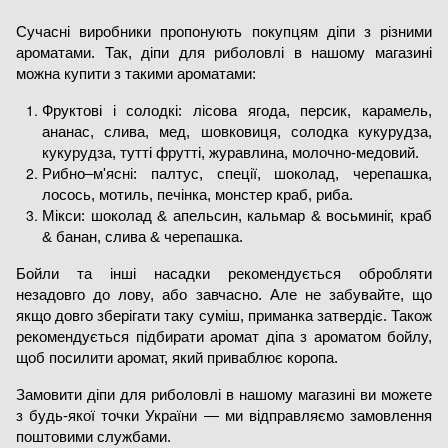
Сучасні виробники пропонують покупцям діпи з різними 
ароматами. Так, діпи для риболовлі в нашому магазині 
можна купити з такими ароматами:
Фруктові і солодкі: лісова ягода, персик, карамель, 
ананас, слива, мед, шовковиця, солодка кукурудза, 
кукурудза, тутті фрутті, журавлина, молочно-медовий.
Рибно–м'ясні: палтус, спеції, шоколад, черепашка, 
лосось, мотиль, печінка, монстер краб, риба.
Мікси: шоколад & апельсин, кальмар & восьминіг, краб 
& банан, слива & черепашка.
Бойли та інші насадки рекомендується обробляти 
незадовго до лову, або завчасно. Але не забувайте, що 
якщо довго зберігати таку суміш, приманка затвердіє. Також 
рекомендується підбирати аромат діпа з ароматом бойлу, 
щоб посилити аромат, який приваблює коропа.
Замовити діпи для риболовлі в нашому магазині ви можете 
з будь-якої точки України — ми відправляємо замовлення 
поштовими службами.