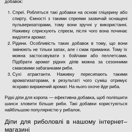
добавок:
Спреї. Робляться такі добавки на основі гліцерину або 
спирту. Ємності з такими спреями зазвичай оснащені 
пульверизаторами, тому вони зручні у використанні. 
Наживку сприскують спреєм, після чого вона починає 
виділяти аромат.
Рідини. Особливість таких добавок в тому, що вони 
змінюють не тільки запах, але і смак приманки. Тому їх 
можна застосовувати з бойлами або пеллетсами. 
Підібрати аромат рідких діпів можна за сезонними 
смаковими забаганками риби.
Сухі атрактанти. Наживку пересипають такими 
ароматизаторами, в результаті чого суміш отримує 
яскраво виражений аромат. На нього охоче йде риба.
Рідкі діпи для коропа — ефективна добавка, щоб поліпшити 
шанси зловити більше риби. Такі добавки користуються 
найбільшою популярністю у рибалок.
Діпи для риболовлі в нашому інтернет–
магазині