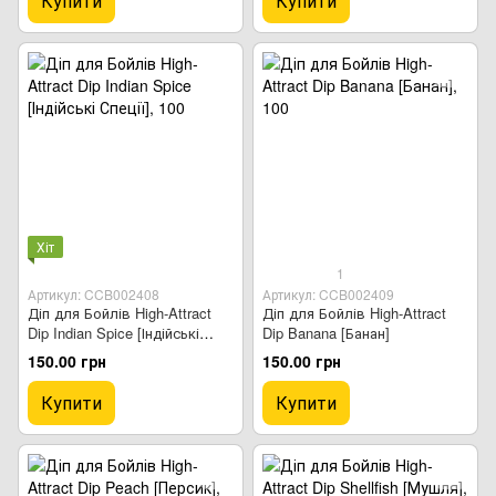
Купити
Купити
Хіт
1
Артикул: CCB002408
Артикул: CCB002409
Діп для Бойлів High-Attract
Діп для Бойлів High-Attract
Dip Indian Spice [Індійські
Dip Banana [Банан]
Спеції]
150.00 грн
150.00 грн
Купити
Купити