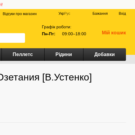
і!
Укр
Рус
Бажання
Вхід
Відгуки про магазин
Графік роботи:
Мій кошик
Пн-Пт:
09:00–18:00
Пеллетс
Рідини
Добавки
зетания [В.Устенко]