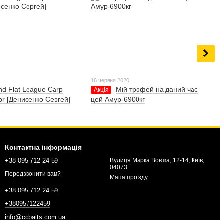
0
16 червня 2020
nd Flat League Carp
Мій трофей на даний час
Акція
pr [Денисенко Сергей]
цей Амур-6900кг
Контактна інформація
+38 095 712-24-59
Вулиця Марка Вовчка, 12-14, Київ,
04073
Передзвонити вам?
Мапа проїзду
+38 095 712-24-59
+380957122459
info@ccbaits.com.ua