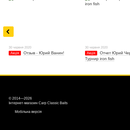
30 червня 2020
30 червня 2020
Отзыв - Юрий Ванин!
Отчет Юрий Чер
Акція
Акція
Турнир iron fish
© 2014—2026
Інтернет-магазин Carp Classic Baits
Мобільна версія