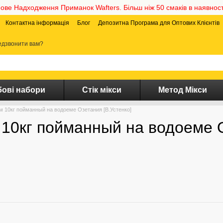
ове Надходження Приманок Wafters. Більш ніж 50 смаків в наявност
Контактна інформація
Блог
Депозитна Програма для Оптових Клієнтів
дзвонити вам?
ові набори
Стік мікси
Метод Мікси
м 10кг пойманный на водоеме Озетания [В.Устенко]
 10кг пойманный на водоеме О