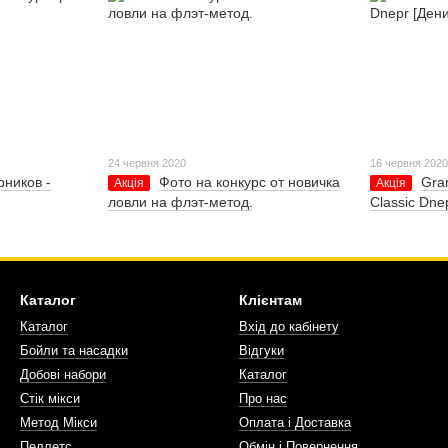
24 червня 2020
16 червня 202
ников -
Фото на конкурс от новичка
Gra
Акція
Акція
ловли на флэт-метод.
Classic Dne
Каталог
Клієнтам
Каталог
Вхід до кабінету
Бойли та насадки
Відгуки
Добові набори
Каталог
Стік мікси
Про нас
Метод Мікси
Оплата і Доставка
Пеллетс
Обмін і Повернення