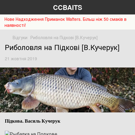
CCBAITS
Нове Надходження Приманок Wafters. Більш ніж 50 смаків в
наявності!
Відгуки
Риболовля на Підкові [В.Кучерук]
Риболовля на Підкові [В.Кучерук]
21 жовтня 2019
Підкова. Василь Кучерук