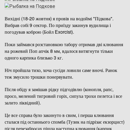
Вихідні (18-20 жовтня) я провів на водоймі "Підкова".
Вибрав собі 9 сектор. По приїзду закинув вудилища і
погодував коброю (Бойл Exorcist).
Поки займався розстановкою табору отримав дві клювання
на рожевий Поп апчік 8 мм, вдалося витягнути тільки
одного карпика близько 3 кг.
Ніч пройшла тихо, хоча сусіди ловили саме вночі. Ранок
теж змусило трошки понервувати.
Після обіду я замішав рідку підгодівлю (конопля, рапс,
просо, мелений тигровий горіх, сипуха трохи пелетса і все
залито ліквідний).
Це все справа було закинуто в свим, і перша клювання
сталася під останнього спомба (Тузик на підрізає екзорцист)
після перезабросах пішла наступна клювання (карпик