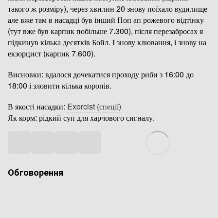
такого ж розміру), через хвилин 20 знову поїхало вудилище
але вже там в насадці був інший Поп ап рожевого відтінку
(тут вже був карпик побільше 7.300), після перезабросах я
підкинув кілька десятків Бойл. І знову клювання, і знову на
екзорцист (карпик 7.600).
Висновки: вдалося дочекатися проходу риби з 16:00 до
18:00 і зловити кілька коропів.
В якості насадки:
Exorcist (спеції)
Як корм: рідкий суп для харчового сигналу.
Обговорення