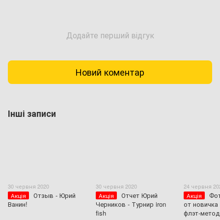
Додайте перший відгук
Новий коментар
Інші записи
30 червня 2020
30 червня 2020
24 червня 20
Отзыв - Юрий
Отчет Юрий
Фот
Акція
Акція
Акція
Ванин!
Черников - Турнир iron
от новичка
fish
флэт-метод