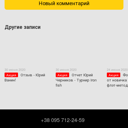
Новый комментарий
Другие записи
30 июня 2020
30 июня 2020
24 июня 2020
Отзыв - Юрий
Отчет Юрий
Фо
Акция
Акция
Акция
Ванин!
Черников - Турнир iron
от новичка
fish
флэт-метод
+38 095 712-24-59