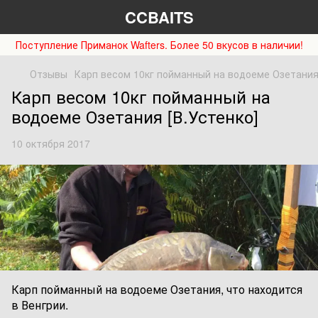
CCBAITS
Поступление Приманок Wafters. Более 50 вкусов в наличии!
Отзывы
Карп весом 10кг пойманный на водоеме Озетания 
Карп весом 10кг пойманный на
водоеме Озетания [В.Устенко]
10 октября 2017
Карп пойманный на водоеме Озетания, что находится
в Венгрии.