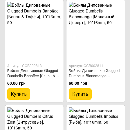
Артикул: CCB002813
Артикул: CCB002811
Бойлы Дипованные Glugged
Бойлы Дипованные Glugged
Dumbells Banoffee [Банaн &
Dumbells Blancmange
Тоффи]
[Молочный Десерт]
60.00 грн
60.00 грн
Купить
Купить