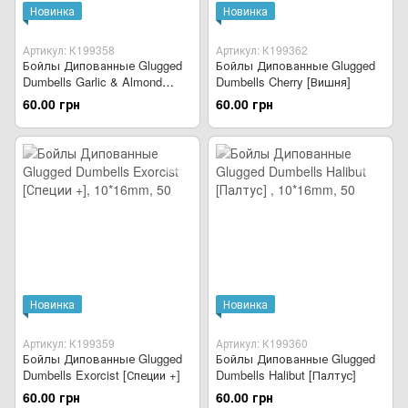
Новинка
Новинка
Артикул: К199358
Артикул: К199362
Бойлы Дипованные Glugged
Бойлы Дипованные Glugged
Dumbells Garlic & Almond
Dumbells Cherry [Вишня]
[Чеснок & Миндаль]
60.00 грн
60.00 грн
Новинка
Новинка
Артикул: К199359
Артикул: К199360
Бойлы Дипованные Glugged
Бойлы Дипованные Glugged
Dumbells Exorcist [Специи +]
Dumbells Halibut [Палтус]
60.00 грн
60.00 грн