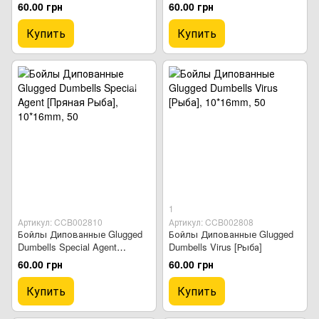
[Молочный Крем]
[Кальмар & Апельсин]
60.00 грн
60.00 грн
Купить
Купить
1
Артикул: CCB002810
Артикул: CCB002808
Бойлы Дипованные Glugged
Бойлы Дипованные Glugged
Dumbells Special Agent
Dumbells Virus [Рыба]
[Пряная Рыба]
60.00 грн
60.00 грн
Купить
Купить