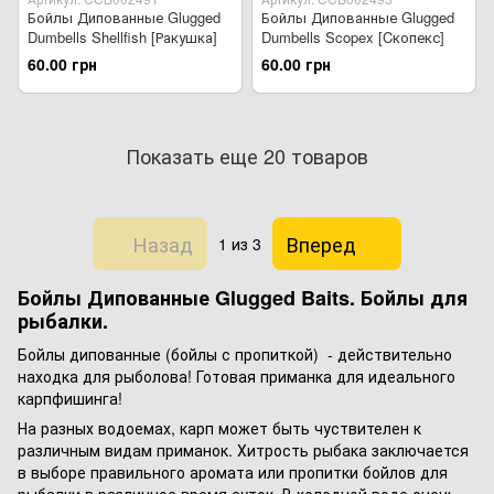
Бойлы Дипованные Glugged
Бойлы Дипованные Glugged
Dumbells Shellfish [Ракушка]
Dumbells Scopex [Cкопекс]
60.00 грн
60.00 грн
Показать еще 20 товаров
Назад
Вперед
1
из 3
Бойлы Дипованные Glugged Baits. Бойлы для
рыбалки.
Бойлы дипованные (бойлы с пропиткой) - действительно
находка для рыболова! Готовая приманка для идеального
карпфишинга!
На разных водоемах, карп может быть чуствителен к
различным видам приманок. Хитрость рыбака заключается
в выборе правильного аромата или пропитки бойлов для
рыбалки в различное время суток. В холодной воде очень