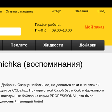
Укр
Рус
Желания
Вход
ов
Отзывы о магазине
График работы:
Мой заказ
Пн-Пт:
09:00–18:00
Пеллетс
Жидкости
Добавки
hichka (воспоминания)
а Добронь. Озерце небольшое, но довольго таки с не плохой
кция от CCBaits... Прикормочной базой были бойли фруктового
во насадочных бойлов из серии PROFESSIONAL, это была
 одиночный пылящий бойл!