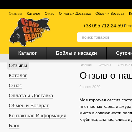
Перейти к основному контенту
Отзывы
Каталог
О нас
Оплата и Доставка
Обмен и Возврат
К
+38 095 712-24-59
Пере
Каталог
Бойлы и насадки
Суточ
Отзывы
Главная
Отзывы
Отзыв о 
Отзыв о наш
Каталог
О нас
9 июня 2020
Оплата и Доставка
Моя короткая сессия состо
Обмен и Возврат
плотностью карпа и амура.
микса в совокупности пел
Контактная Информация
клубника, ананас, слива 
Блог