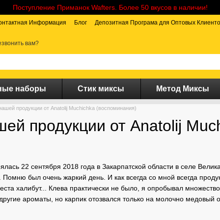
Поступление Приманок Wafters. Более 50 вкусов в наличии!
онтактная Информация
Блог
Депозитная Програма для Оптовых Клиент
звонить вам?
ные наборы
Стик миксы
Метод Миксы
нашей продукции от Anatolij Muchichka (воспоминания)
ей продукции от Anatolij Muc
ялась 22 сентября 2018 года в Закарпатской области в селе Велик
 Помню был очень жаркий день. И как всегда со мной всегда проду
леста халибут... Клева практически не было, я опробывал множест
и другие ароматы, но карпик отозвался только на молочно медовый