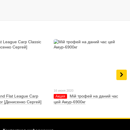
16 июня 2020
nd Flat League Carp
Мій трофей на даний час
Акция
pr [Денисенко Сергей]
цей Амур-6900кг