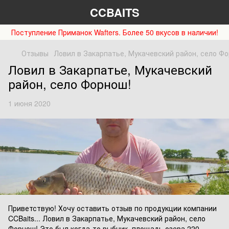
CCBAITS
Поступление Приманок Wafters. Более 50 вкусов в наличии!
Отзывы
Ловил в Закарпатье, Мукачевский район, село Ф
Ловил в Закарпатье, Мукачевский
район, село Форнош!
1 июня 2020
Приветствую! Хочу оставить отзыв по продукции компании
CCBaits... Ловил в Закарпатье, Мукачевский район, село
Форнош! Это был когда-то рыбник, площадь озера 220