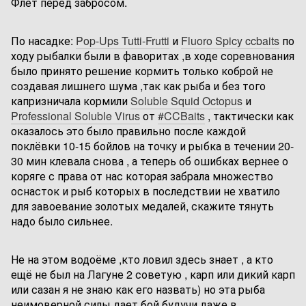
Флет перед забросом.
По насадке:
Pop-Ups Tutti-Frutti
и
Fluoro Spicy ccbaits
по
ходу рыбалки были в фаворитах ,в ходе соревнования
было принято решение кормить только коброй не
создавая лишнего шума ,так как рыба и без того
капризничала кормили
Soluble Squid Octopus
и
Professional Soluble Virus
от
#CCBaits
, тактически как
оказалось это было правильно после каждой
поклёвки 10-15 бойлов на точку и рыбка в течении 20-
30 мин клевала снова , а теперь об ошибках вернее о
коряге с права от нас которая забрала множество
оснасток и рыб которых в последствии не хватило
для завоевание золотых медалей, скажите тянуть
надо было сильнее.
Не на этом водоёме ,кто ловил здесь знает , а кто
ещё не был на Лагуне 2 советую , карп или дикий карп
или сазан я не знаю как его назвать) но эта рыба
неимоверной силы дает бой будучи даже в