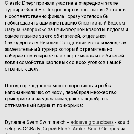
Classic Dnepr приняла участие в очередном этапе
турнира Grand Flat league корый состоит из 3 этапов
и соответственно финала , сразу хотелось бы
поблагодарить администрацию
Спортивный Водоем
Лагуна Запорожье
за неимоверной красоты водоём и
самое главное за его обитателей, отдельная
благодарность
Николай Солодовник
и его команде за
замечательный турнир который стремительно
набирает популярность в спортсменов и любителей
ловли семейства карповых со всех уголков нашей
страны, к делу.
Погода преподнесла много сюрпризов и рыбка
капризничала час от часу , перебирая множество
прикормов и насадок нам удалось подобрать
оптимальный вариант прикормка:
Dynamite Swim Swim match +
additive groundbaits
- squid
octopus CCBаits,
Спрей Fluoro Amino Squid Octopus
на