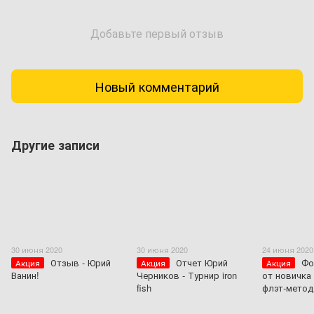
Добавьте первый отзыв
Новый комментарий
Другие записи
30 июня 2020
30 июня 2020
24 июня 2020
Отзыв - Юрий
Отчет Юрий
Фо
Акция
Акция
Акция
Ванин!
Черников - Турнир iron
от новичка
fish
флэт-метод