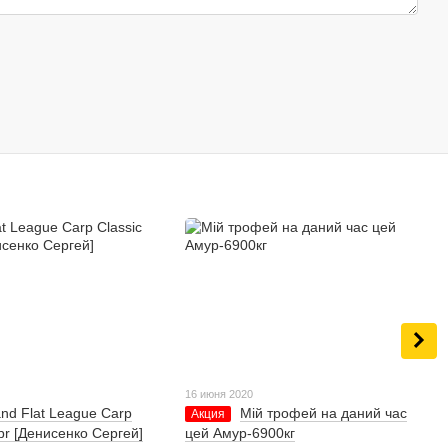
16 июня 2020
nd Flat League Carp
Мій трофей на даний час
Акция
pr [Денисенко Сергей]
цей Амур-6900кг