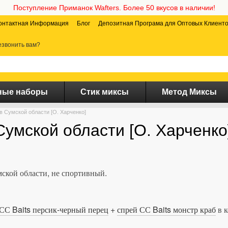
Поступление Приманок Wafters. Более 50 вкусов в наличии!
онтактная Информация
Блог
Депозитная Програма для Оптовых Клиент
звонить вам?
ные наборы
Стик миксы
Метод Миксы
в Сумской области [О. Харченко]
Сумской области [О. Харченко
мской области, не спортивный.
СС Baits персик-черный перец
+
спрей СС Baits монстр краб
в 