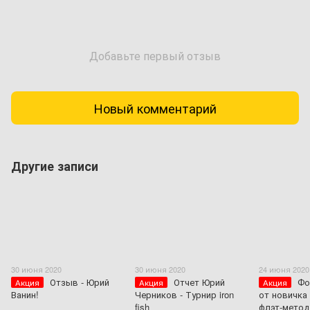
Добавьте первый отзыв
Новый комментарий
Другие записи
30 июня 2020
30 июня 2020
24 июня 2020
Отзыв - Юрий
Отчет Юрий
Фо
Акция
Акция
Акция
Ванин!
Черников - Турнир iron
от новичка
fish
флэт-метод