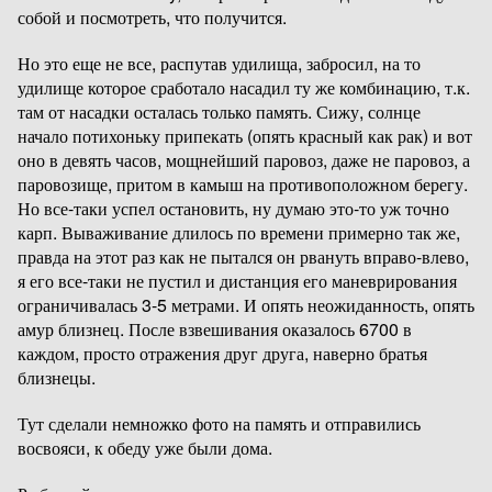
собой и посмотреть, что получится.
Но это еще не все, распутав удилища, забросил, на то
удилище которое сработало насадил ту же комбинацию, т.к.
там от насадки осталась только память. Сижу, солнце
начало потихоньку припекать (опять красный как рак) и вот
оно в девять часов, мощнейший паровоз, даже не паровоз, а
паровозище, притом в камыш на противоположном берегу.
Но все-таки успел остановить, ну думаю это-то уж точно
карп. Вываживание длилось по времени примерно так же,
правда на этот раз как не пытался он рвануть вправо-влево,
я его все-таки не пустил и дистанция его маневрирования
ограничивалась 3-5 метрами. И опять неожиданность, опять
амур близнец. После взвешивания оказалось 6700 в
каждом, просто отражения друг друга, наверно братья
близнецы.
Тут сделали немножко фото на память и отправились
восвояси, к обеду уже были дома.