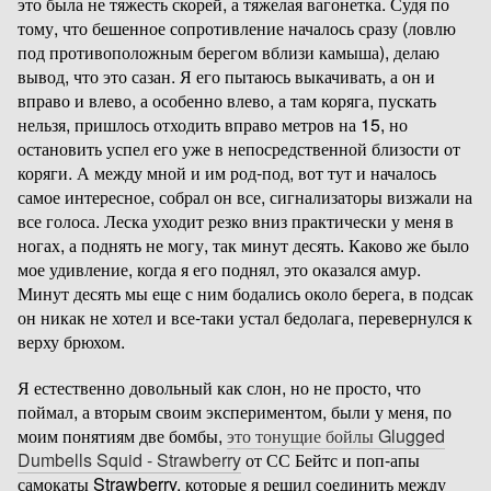
это была не тяжесть скорей, а тяжелая вагонетка. Судя по
тому, что бешенное сопротивление началось сразу (ловлю
под противоположным берегом вблизи камыша), делаю
вывод, что это сазан. Я его пытаюсь выкачивать, а он и
вправо и влево, а особенно влево, а там коряга, пускать
нельзя, пришлось отходить вправо метров на 15, но
остановить успел его уже в непосредственной близости от
коряги. А между мной и им род-под, вот тут и началось
самое интересное, собрал он все, сигнализаторы визжали на
все голоса. Леска уходит резко вниз практически у меня в
ногах, а поднять не могу, так минут десять. Каково же было
мое удивление, когда я его поднял, это оказался амур.
Минут десять мы еще с ним бодались около берега, в подсак
он никак не хотел и все-таки устал бедолага, перевернулся к
верху брюхом.
Я естественно довольный как слон, но не просто, что
поймал, а вторым своим экспериментом, были у меня, по
моим понятиям две бомбы,
это тонущие бойлы Glugged
Dumbells Squid - Strawberry
от СС Бейтс и поп-апы
самокаты Strawberry, которые я решил соединить между