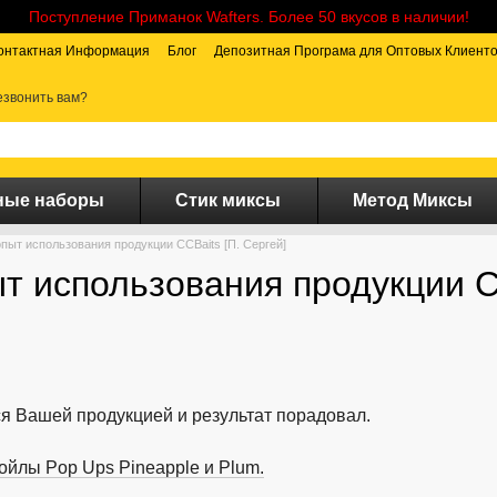
Поступление Приманок Wafters. Более 50 вкусов в наличии!
онтактная Информация
Блог
Депозитная Програма для Оптовых Клиент
звонить вам?
ные наборы
Стик миксы
Метод Миксы
пыт использования продукции CCBaits [П. Сергей]
т использования продукции CC
я Вашей продукцией и результат порадовал.
йлы Pop Ups Pineapple и Plum.