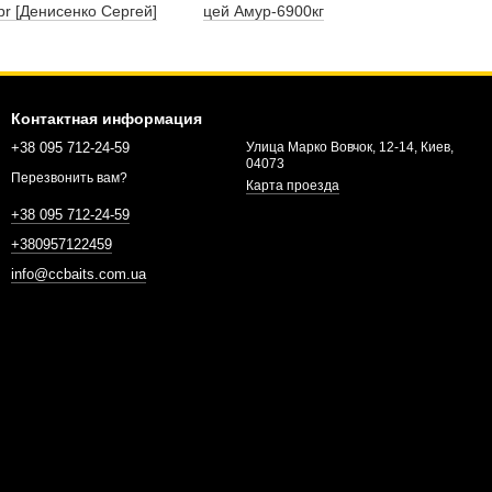
pr [Денисенко Сергей]
цей Амур-6900кг
Контактная информация
+38 095 712-24-59
Улица Марко Вовчок, 12-14, Киев,
04073
Перезвонить вам?
Карта проезда
+38 095 712-24-59
+380957122459
info@ccbaits.com.ua