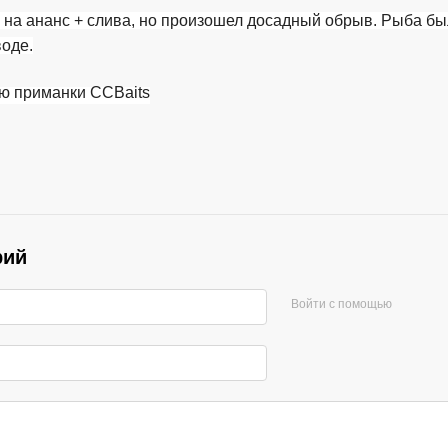
на ананс + слива, но произошел досадный обрыв. Рыба был
воде.
рий
Войти с помощью