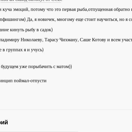
и куча эмоций, потому что это первая рыба,отпущенная обратно в
рпфишингом) Да, я новичек, многому еще стоит научиться, но я с
ание кинуть рыбу в садок)
Владимиру Николаеву, Тарасу Чихману, Саше Котову и всем учас
в группах я и учусь)
 будущем уже порыбачить с матом))
рий