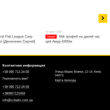
16 июня 2020
nd Flat League Carp
Мій трофей на даний час
Акция
pr [Денисенко Сергей]
цей Амур-6900кг
Контактная информация
+38 095 712-24-59
Улица Марко Вовчок, 12-14, Киев,
04073
Перезвонить вам?
Карта проезда
+38 095 712-24-59
+380957122459
info@ccbaits.com.ua