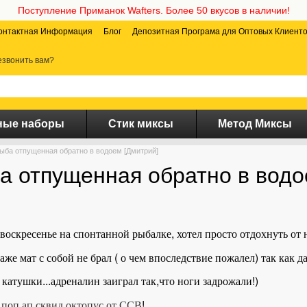
Поступление Приманок Wafters. Более 50 вкусов в наличии!
онтактная Информация
Блог
Депозитная Програма для Оптовых Клиент
звонить вам?
ные наборы
Стик миксы
Метод Миксы
ыба отпущенная обратно в водоем [Дмитрий]
а отпущенная обратно в водо
воскресенье на спонтанной рыбалке, хотел просто отдохнуть от
аже мат с собой не брал ( о чем впоследствие пожалел) так как 
 катушки...адреналин заиграл так,что ноги задрожали!)
+
поп ап сквид октопус от ССВ
!