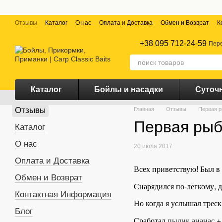
Перейти к основному контенту
Отзывы
Каталог
О нас
Оплата и Доставка
Обмен и Возврат
К
+38 095 712-24-59
Пере
Каталог
Бойлы и насадки
Суточ
Отзывы
Главная
Отзывы
Первая р
Первая рыб
Каталог
О нас
20 июля 2017
Оплата и Доставка
Всех приветствую! Был в 
Обмен и Возврат
Снарядился по-легкому, д
Контактная Информация
Но когда я услышал треск
Блог
Сработал
пылик ананас