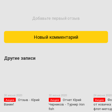
Добавьте первый отзыв
Новый комментарий
Другие записи
30 июня 2020
30 июня 2020
24 июня 2020
Отзыв - Юрий
Отчет Юрий
Фо
Акция
Акция
Акция
Ванин!
Черников - Турнир iron
от новичка
fish
флэт-метод