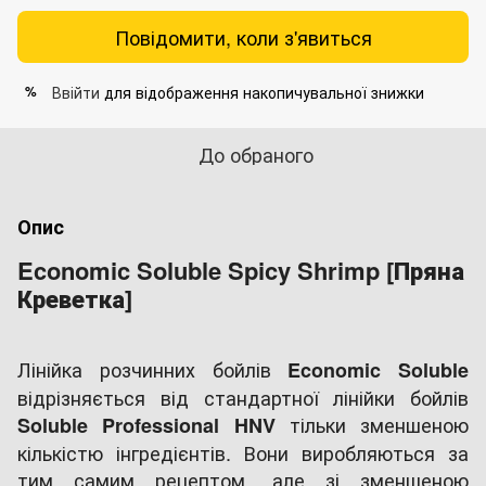
Повідомити, коли з'явиться
Ввійти
для відображення накопичувальної знижки
%
До обраного
Опис
Economic Soluble Spicy Shrimp [Пряна
Креветка]
Лінійка розчинних бойлів
Economic Soluble
відрізняється від стандартної лінійки бойлів
тільки зменшеною
Soluble Professional HNV
кількістю інгредієнтів. Вони виробляються за
тим самим рецептом, але зі зменшеною