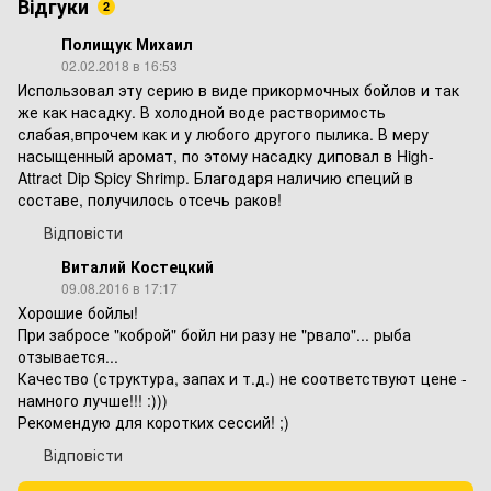
Відгуки
2
Полищук Михаил
02.02.2018 в 16:53
Использовал эту серию в виде прикормочных бойлов и так
же как насадку. В холодной воде растворимость
слабая,впрочем как и у любого другого пылика. В меру
насыщенный аромат, по этому насадку диповал в High-
Attract Dip Spicy Shrimp. Благодаря наличию специй в
составе, получилось отсечь раков!
Відповісти
Виталий Костецкий
09.08.2016 в 17:17
Хорошие бойлы!
При забросе "коброй" бойл ни разу не "рвало"... рыба
отзывается...
Качество (структура, запах и т.д.) не соответствуют цене -
намного лучше!!! :)))
Рекомендую для коротких сессий! ;)
Відповісти