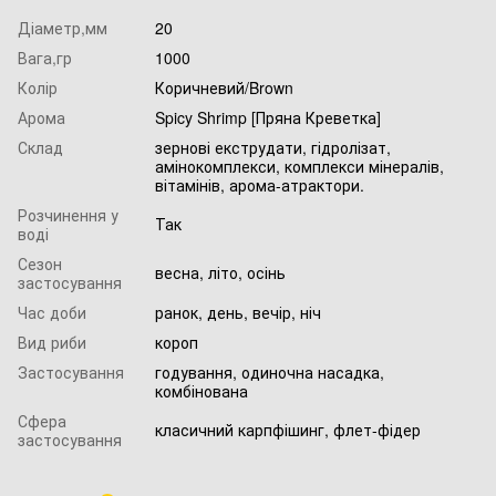
Діаметр,мм
20
Вага,гр
1000
Колір
Коричневий/Brown
Арома
Spicy Shrimp [Пряна Креветка]
Склад
зернові екструдати, гідролізат,
амінокомплекси, комплекси мінералів,
вітамінів, арома-атрактори.
Розчинення у
Так
воді
Сезон
весна, літо, осінь
застосування
Час доби
ранок, день, вечір, ніч
Вид риби
короп
Застосування
годування, одиночна насадка,
комбінована
Сфера
класичний карпфішинг, флет-фідер
застосування