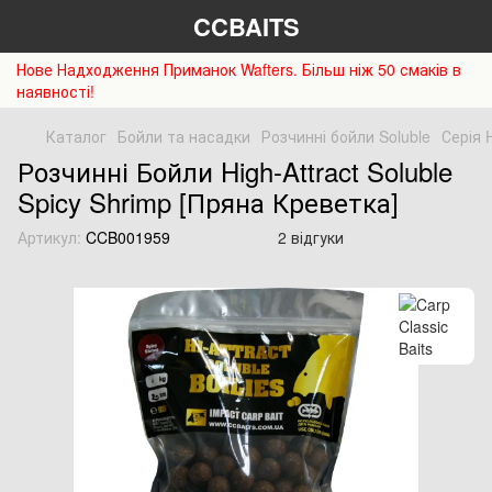
CCBAITS
Нове Надходження Приманок Wafters. Більш ніж 50 смаків в
наявності!
Каталог
Бойли та насадки
Розчинні бойли Soluble
Серія H
Розчинні Бойли High-Attract Soluble
Spicy Shrimp [Пряна Креветка]
Артикул:
CCB001959
2 відгуки