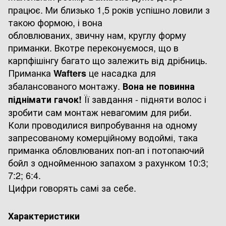
працює. Ми близько 1,5 років успішно ловили з
такою формою, і вона
обловлюваних, звичну нам, круглу форму
приманки. Вкотре переконуємося, що в
карпфішінгу багато що залежить від дрібниць.
Приманка
це насадка для
Wafters
збалансованого монтажу.
Вона не повинна
Її завдання - підняти волос і
піднімати гачок!
зробити сам монтаж невагомим для риби.
Коли проводилися випробування на одному
запресованому комерційному водоймі, така
приманка обловлюваних поп-ап і потопаючий
бойл з однойменною запахом з рахунком 10:3;
7:2; 6:4.
Цифри говорять самі за себе.
Характеристики