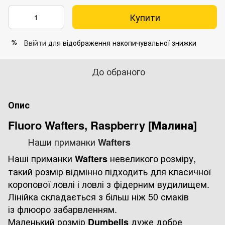
Купити
Ввійти
для відображення накопичувальної знижки
%
До обраного
Опис
Fluoro Wafters, Raspberry [Малина]
Наши приманки
Wafters
Наші приманки
невеликого розміру,
Wafters
такий розмір відмінно підходить для класичної
коропової ловлі і ловлі з фідерним вудилищем.
Лінійка складається з більш ніж 50 смаків
із флюоро забарвленням.
Маленький розмір
дуже добре
Dumbells