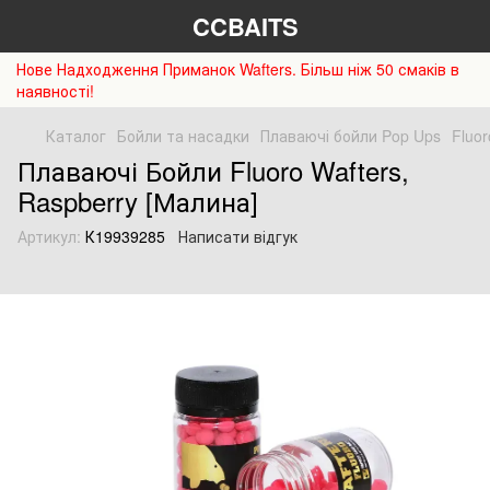
CCBAITS
Нове Надходження Приманок Wafters. Більш ніж 50 смаків в
наявності!
Каталог
Бойли та насадки
Плаваючі бойли Pop Ups
Fluo
Плаваючі Бойли Fluoro Wafters,
Raspberry [Малина]
Артикул:
К19939285
Написати відгук