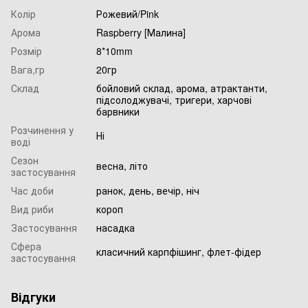
Колір
Рожевий/Pink
Арома
Raspberry [Малина]
Розмір
8*10mm
Вага,гр
20гр
Склад
бойловий склад, арома, атрактанти,
підсолоджувачі, тригери, харчові
барвники
Розчинення у
Ні
воді
Сезон
весна, літо
застосування
Час доби
ранок, день, вечір, ніч
Вид риби
короп
Застосування
насадка
Сфера
класичний карпфішинг, флет-фідер
застосування
Відгуки