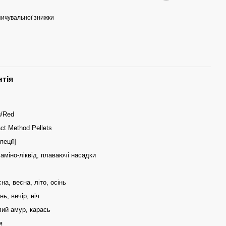
ичувальної знижки
нтія
/Red
act Method Pellets
пеції]
аміно-ліквід, плаваючі насадки
на, весна, літо, осінь
нь, вечір, ніч
лий амур, карась
я