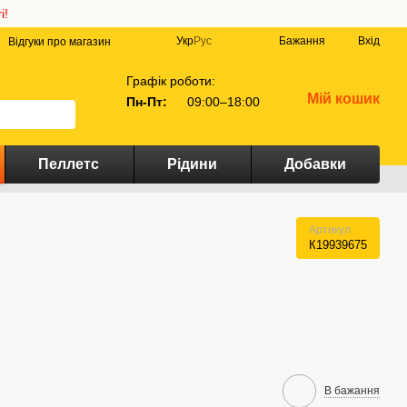
і!
Укр
Рус
Бажання
Вхід
Відгуки про магазин
Графік роботи:
Мій кошик
Пн-Пт:
09:00–18:00
Пеллетс
Рідини
Добавки
Артикул
К19939675
В бажання