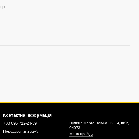
дер
Контактна інформація
+38 095 712-24-59
Вулиця Марка Вовчка, 12-14, Київ,
04073
Передзвонити вам?
Мапа проїзду