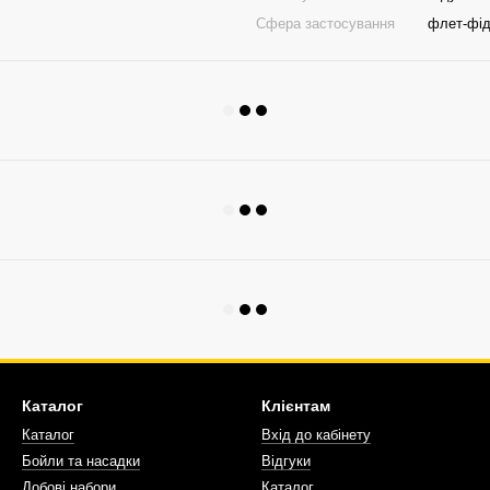
Сфера застосування
флет-фі
Каталог
Клієнтам
Каталог
Вхід до кабінету
Бойли та насадки
Відгуки
Добові набори
Каталог