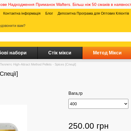
ове Надходження Приманок Wafters. Більш ніж 50 смаків в наявност
Контактна інформація
Блог
Депозитна Програма для Оптових Клієнтів
дзвонити вам?
ові набори
Стік мікси
Метод Мікси
Пеллетс High-Attract Method Pellets - Spices [Спеції]
Спеції]
Вага,гр
250.00 грн