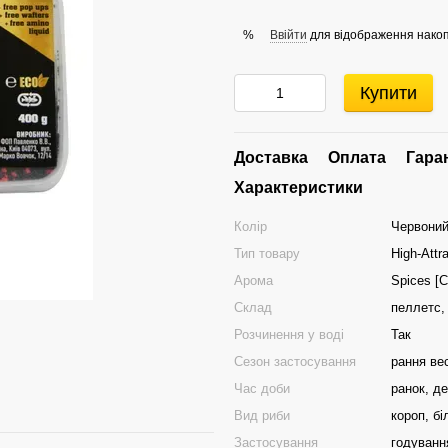
Ввійти
для відображення накоп
%
Купити
Доставка
Оплата
Гара
Характеристики
Колір
Червоний
Тип товару
High-Attr
Арома
Spices [С
Склад
пеллетс, 
Розчинення у воді
Так
Сезон застосування
рання вес
Час доби
ранок, де
Вид риби
короп, бі
Застосування
годуванн