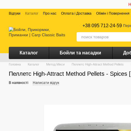
Перейти до основного контенту
Н
Відгуки
Каталог
Про нас
Оплата і Доставка
Обмін і Повернення
+38 095 712-24-59
Пере
Каталог
Бойли та насадки
Доб
Головна
Каталог
Метод Мікси
Пеллетс High-Attract Method Pellets
Пеллетс High-Attract Method Pellets - Spices [
В наявності
Написати відгук