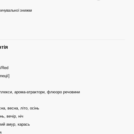
ичувальної знижки
нтія
/Red
пеції]
плекси, арома-атрактори, флюоро речовини
на, весна, літо, осінь
нь, вечір, ніч
лий амур, карась
я