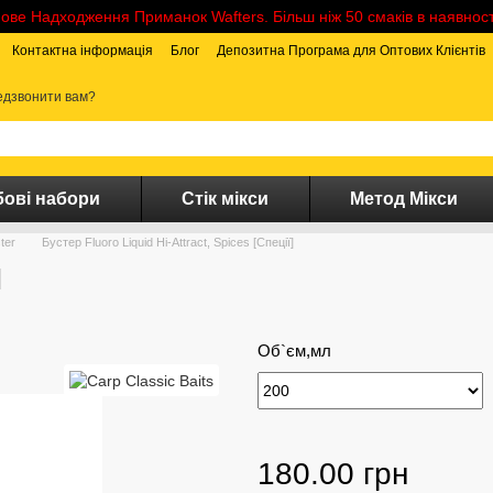
ове Надходження Приманок Wafters. Більш ніж 50 смаків в наявност
Контактна інформація
Блог
Депозитна Програма для Оптових Клієнтів
дзвонити вам?
ові набори
Стік мікси
Метод Мікси
ter
Бустер Fluoro Liquid Hi-Attract, Spices [Спеції]
]
Об`єм,мл
180.00 грн