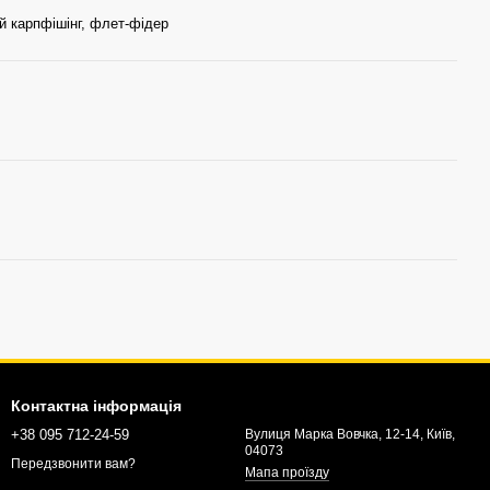
й карпфішінг, флет-фідер
Контактна інформація
+38 095 712-24-59
Вулиця Марка Вовчка, 12-14, Київ,
04073
Передзвонити вам?
Мапа проїзду