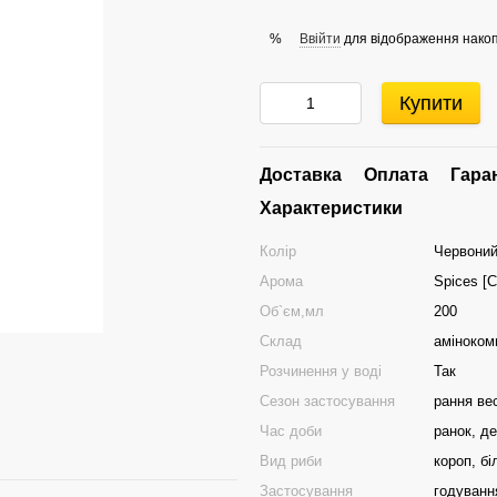
Ввійти
для відображення накоп
%
Купити
Доставка
Оплата
Гара
Характеристики
Колір
Червоний
Арома
Spices [С
Об`єм,мл
200
Склад
аміноком
Розчинення у воді
Так
Сезон застосування
рання вес
Час доби
ранок, де
Вид риби
короп, бі
Застосування
годуванн