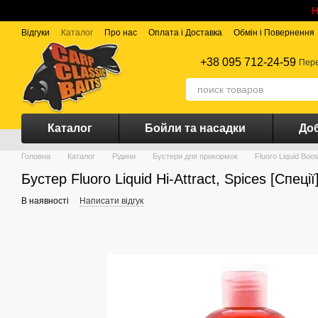
Перейти до основного контенту
Н
Відгуки
Каталог
Про нас
Оплата і Доставка
Обмін і Повернення
+38 095 712-24-59
Пере
Каталог
Бойли та насадки
Доб
Головна
Каталог
Рідини
Бустери для прикормок
Fluoro Liquid Boos
Бустер Fluoro Liquid Hi-Attract, Spices [Спеції
В наявності
Написати відгук