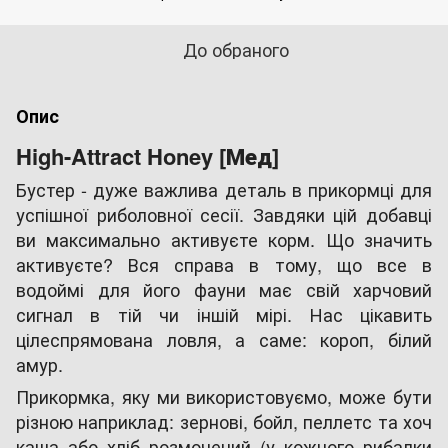
До обраного
Опис
High-Attract Honey [Мед]
Бустер - дуже важлива деталь в прикормці для
успішної риболовної сесії. Завдяки цій добавці
ви максимально активуєте корм. Що значить
активуєте? Вся справа в тому, що все в
водоймі для його фауни має свій харчовий
сигнал в тій чи іншій мірі. Нас цікавить
цілеспрямована ловля, а саме: короп, білий
амур.
Прикормка, яку ми використовуємо, може бути
різною наприклад: зернові, бойл, пеллетс та хоч
каша або хліб розмочений (у кожного рибалки