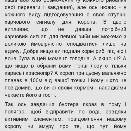
свої переваги і завдання), але ось нюанс - у
кожного виду підгодовування є своя ступінь
харчового сигналу для коропа. З цього
випливає, що не давши потрібний
харчовий сигнал для певної риби ми можемо з
великою ймовірністю сподіватися лише на
вдачу. Добре якщо ви подали корм рибі під ніс і
вона була в цей момент голодна. А якщо ні? А
що якщо в обраній вами точці лову є тільки
карась і краснопір? А короп при цьому вальяжно
плаває в 100м від вашої точки і йому ніхто не
повідомив, що ви зі своїм кормом і насадками
чекаєте його в гості.
Так ось завдання бустера якраз в тому і
полягає, щоб відправити по воді, завдяки
активним елементам, повідомлення нашому
коропу чи амуру про те, що тут йому