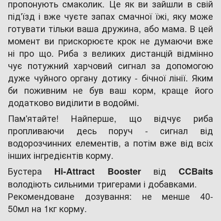
пропонують смаколик. Це як ви зайшли в свій
під'їзд і вже чуєте запах смачної їжі, яку може
готувати тільки ваша дружина, або мама. В цей
момент ви прискорюєте крок не думаючи вже
ні про що. Риба з великих дистанцій відмінно
чує потужний харчовий сигнал за допомогою
дуже чуйного органу дотику - бічної лінії. Яким
би поживним не був ваш корм, краще його
додатково виділити в водоймі.
Пам'ятайте! Найперше, що відчує риба
пропливаючи десь поруч - сигнал від
водорозчинних елементів, а потім вже від всіх
інших інгредієнтів корму.
Бустера
від
Hi-Attract Booster
CCBaits
володіють сильними тригерами і добавками.
Рекомендоване дозування: не менше 40-
50мл на 1кг корму.