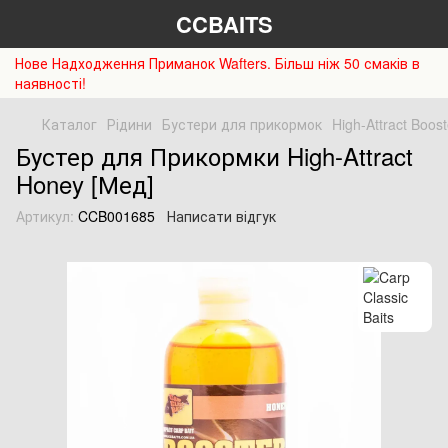
CCBAITS
Нове Надходження Приманок Wafters. Більш ніж 50 смаків в
наявності!
Каталог
Рідини
Бустери для прикормок
High-Attract Boost
Бустер для Прикормки High-Attract
Honey [Мед]
Артикул:
CCB001685
Написати відгук