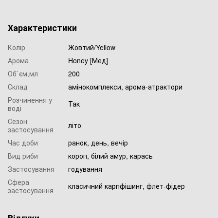
Характеристики
Колір
Жовтий/Yellow
Арома
Honey [Мед]
Об`єм,мл
200
Склад
амінокомплекси, арома-атрактори
Розчинення у
Так
воді
Сезон
літо
застосування
Час доби
ранок, день, вечір
Вид риби
короп, білий амур, карась
Застосування
годування
Сфера
класичний карпфішинг, флет-фідер
застосування
Відгуки