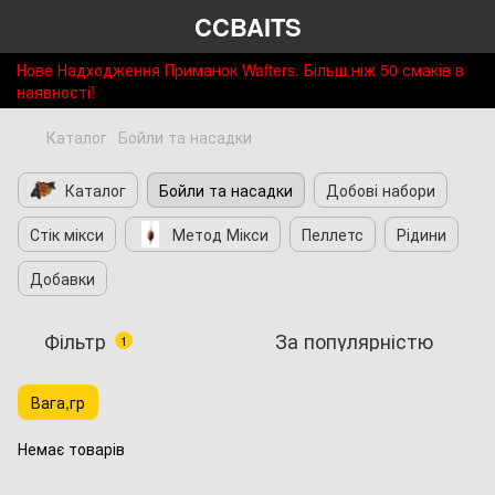
CCBAITS
Нове Надходження Приманок Wafters. Більш ніж 50 смаків в
наявності!
Каталог
Бойли та насадки
Каталог
Бойли та насадки
Добові набори
Стік мікси
Метод Мікси
Пеллетс
Рідини
Добавки
Фільтр
За популярністю
1
Вага,гр
Немає товарів