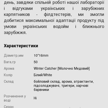
день, завдяки спільній роботі нашої лабораторії
і відгуками українських і зарубіжних
карпятников - філдтестерів, ми змогли
добитися максимальної адаптації продукту під
умови українських водойм і ближнього
зарубіжжя.
Характеристики
Діаметр,мм
10*16mm
Вага,гр
50
Арома
Winter Catcher [Молочно Медовий]
Колір
Білий/White
Склад
бойловий склад, арома, атрактанти,
підсолоджувачі, тригери, харчові
барвники
Розчинення у
Ні
воді
Сезон