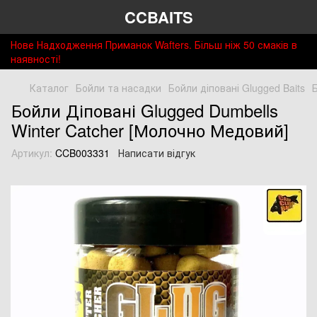
CCBAITS
Нове Надходження Приманок Wafters. Більш ніж 50 смаків в
наявності!
Каталог
Бойли та насадки
Бойли діповані Glugged Baits
Бойли Діповані Glugged Dumbells
Winter Catcher [Молочно Медовий]
Артикул:
CCB003331
Написати відгук