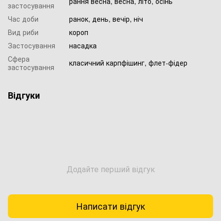
рання весна, весна, літо, осінь
застосування
Час доби
ранок, день, вечір, ніч
Вид риби
короп
Застосування
насадка
Сфера
класичний карпфішинг, флет-фідер
застосування
Відгуки
Додайте перший відгук
Написати відгук