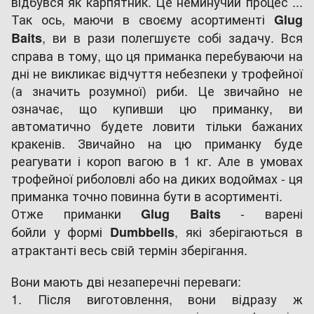
відбувся як карпятник. Це неминучий процес ...
Так ось, маючи в своєму асортименті
Glug
, ви в рази полегшуєте собі задачу. Вся
Baits
справа в тому, що ця приманка перебуваючи на
дні не викликає відчуття небезпеки у трофейної
(а значить розумної) риби. Це звичайно не
означає, що купивши цю приманку, ви
автоматично будете ловити тільки бажаних
кракенів. Звичайно на цю приманку буде
реагувати і короп вагою в 1 кг. Але в умовах
трофейної риболовлі або на диких водоймах - ця
приманка точно повинна бути в асортименті.
Отже приманки
- варені
Glug Baits
бойли у формі
, які зберігаються в
Dumbbells
атрактанті весь свій термін зберігання.
Вони мають дві незаперечні переваги:
1. Після виготовлення, вони відразу ж