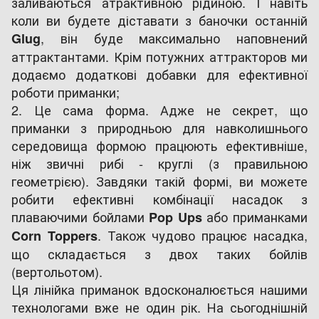
заливаються атрактивною рідиною. І навіть
коли ви будете діставати з баночки останній
, він буде максимально наповнений
Glug
аттрактантами. Крім потужних аттракторов ми
додаємо додаткові добавки для ефективної
роботи приманки;
2. Це сама форма. Адже не секрет, що
приманки з природньою для навколишнього
середовища формою працюють ефективніше,
ніж звичні рибі - круглі (з правильною
геометрією). Завдяки такій формі, ви можете
робити ефективні комбінації насадок з
плаваючими бойлами
або приманками
Pop Ups
. Також чудово працює насадка,
Corn Toppers
що складається з двох таких бойлів
(вертольотом).
Ця лінійка приманок вдосконалюється нашими
технологами вже не один рік. На сьогоднішній