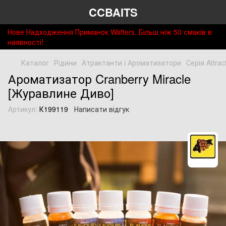
CCBAITS
Нове Надходження Приманок Wafters. Більш ніж 50 смаків в
наявності!
Каталог
Рідини
Атрактанти і Ароматизатори
Серія Attrac
Ароматизатор Cranberry Miracle
[Журавлине Диво]
Артикул:
К199119
Написати відгук