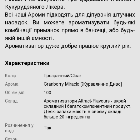
Кукурудзяного Лікера.
Всі наші Ароми підходять для діпуванія штучних
насадок. Ви можете ароматизувати будь-які
комбінації приманок прямо в баночці, або будь-
якій іншій ємності.
Ароматизатор дуже добре працює круглий рік.
Характеристики
Колір
Прозрачный/Clear
Арома
Cranberry Miracle [Журавлинне Диво]
Об`єм,мл
100
Склад
Ароматизатори Attract-Flavours - вкрай
складний і багатокомпонентний продукт.
Деякі запахи мають в своєму складі
більше 20 інгредієнтів
Розчинення у
Так
воді
Сезон