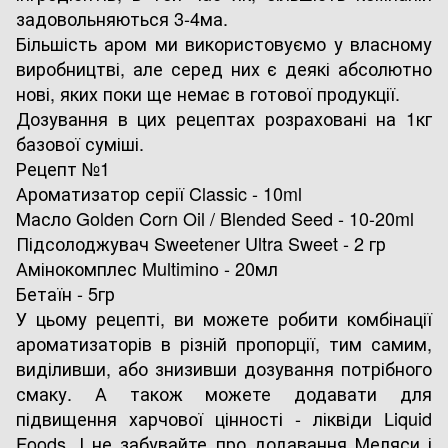
задовольняються 3-4ма.
Більшість аром ми використовуємо у власному
виробництві, але серед них є деякі абсолютно
нові, яких поки ще немає в готової продукції.
Дозування в цих рецептах розраховані на 1кг
базової суміші.
Рецепт №1
Ароматизатор серії Classic - 10ml
Масло Golden Corn Oil / Blended Seed - 10-20ml
Підсолоджувач Sweetener Ultra Sweet - 2 гр
Амінокомплес Multimino - 20мл
Бетаїн - 5гр
У цьому рецепті, ви можете робити комбінації
ароматизаторів в різній пропорції, тим самим,
виділивши, або знизивши дозування потрібного
смаку. А також можете додавати для
підвищення харчової цінності - ліквіди Liquid
Foods. І не забувайте про додавання Меляси і