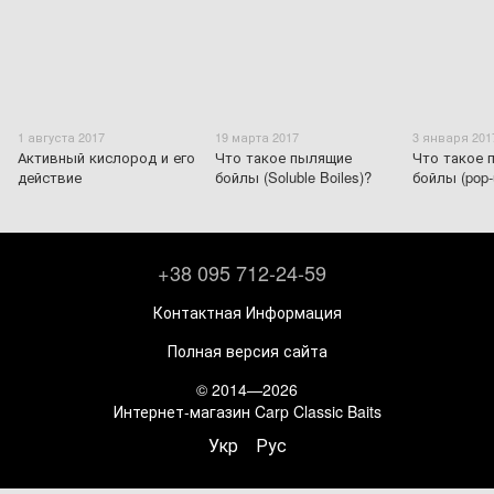
1 августа 2017
19 марта 2017
3 января 201
Активный кислород и его
Что такое пылящие
Что такое
действие
бойлы (Soluble Boiles)?
бойлы (pop-
+38 095 712-24-59
Контактная Информация
Полная версия сайта
© 2014—2026
Интернет-магазин Carp Classic Baits
Укр
Рус