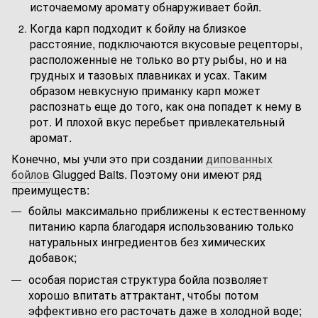
источаемому аромату обнаруживает бойл.
Когда карп подходит к бойлу на близкое
расстояние, подключаются вкусовые рецепторы,
расположенные не только во рту рыбы, но и на
грудных и тазовых плавниках и усах. Таким
образом невкусную приманку карп может
распознать еще до того, как она попадет к нему в
рот. И плохой вкус перебьет привлекательный
аромат.
Конечно, мы учли это при создании
дипованных
бойлов
Glugged Baits. Поэтому они имеют ряд
преимуществ:
бойлы максимально приближены к естественному
питанию карпа благодаря использованию только
натуральных ингредиентов без химических
добавок;
особая пористая структура бойла позволяет
хорошо впитать аттрактант, чтобы потом
эффективно его расточать даже в холодной воде;