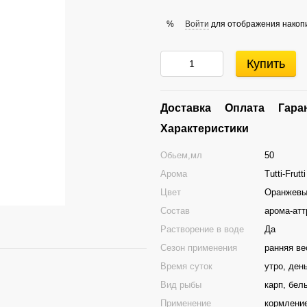
Войти
для отображения накопи
%
Купить
Доставка
Оплата
Гара
Характеристики
Обьем,мл
50
Арома
Tutti-Frutt
Цвет
Оранжевы
Состав
арома-атт
Растворение в воде
Да
Сезон применения
ранняя ве
Время суток
утро, ден
Вид рыбы
карп, бел
Применение
кормлени