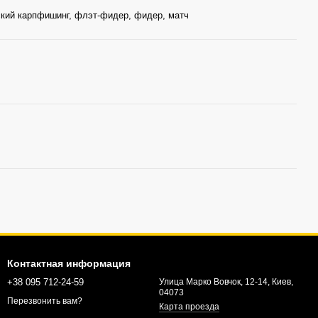
кий карпфишинг, флэт-фидер, фидер, матч
Контактная информация
+38 095 712-24-59
Улица Марко Вовчок, 12-14, Киев,
04073
Перезвонить вам?
Карта проезда