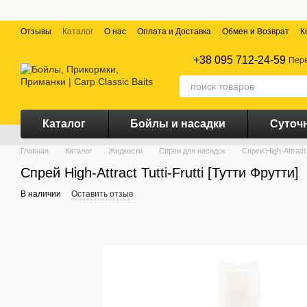
Перейти к основному контенту
Отзывы
Каталог
О нас
Оплата и Доставка
Обмен и Возврат
К
+38 095 712-24-59
Пере
Каталог
Бойлы и насадки
Суточ
Главная
Каталог
Жидкости
Спреи для насадок
Спреи High-Attrac
Спрей High-Attract Tutti-Frutti [Тутти Фрутти]
В наличии
Оставить отзыв