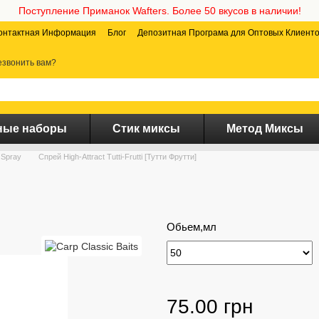
Поступление Приманок Wafters. Более 50 вкусов в наличии!
онтактная Информация
Блог
Депозитная Програма для Оптовых Клиент
звонить вам?
ные наборы
Стик миксы
Метод Миксы
t Spray
Спрей High-Attract Tutti-Frutti [Тутти Фрутти]
Обьем,мл
75.00 грн