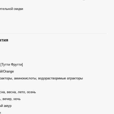
тельной скидки
нтия
i [Тутти Фрутти]
й/Orange
ракторы, аминокислоты, водорастворимые атракторы
сна, весна, лето, осень
ь, вечер, ночь
ый амур
е