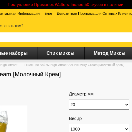
Поступление Приманок Wafters. Более 50 вкусов в наличии!
онтактная Информация
Блог
Депозитная Програма для Оптовых Клиент
звонить вам?
ные наборы
Стик миксы
Метод Миксы
High-Attract
Пылящие Бойлы High-Attract Soluble Milky Cream [Молочный Крем]
Cream [Молочный Крем]
Диаметр,мм
Вес,гр