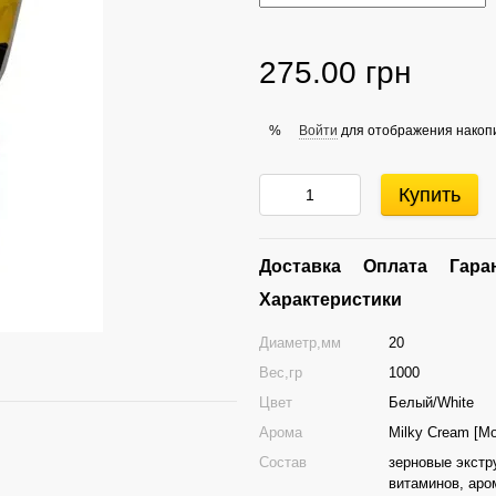
275.00 грн
Войти
для отображения накопи
%
Купить
Доставка
Оплата
Гара
Характеристики
Диаметр,мм
20
Вес,гр
1000
Цвет
Белый/White
Арома
Milky Cream [М
Состав
зерновые экстр
витаминов, аро