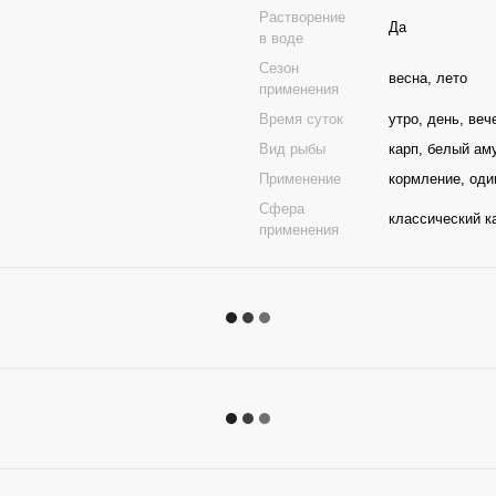
Растворение
Да
в воде
Сезон
весна, лето
применения
Время суток
утро, день, веч
Вид рыбы
карп, белый ам
Применение
кормление, оди
Сфера
классический 
применения