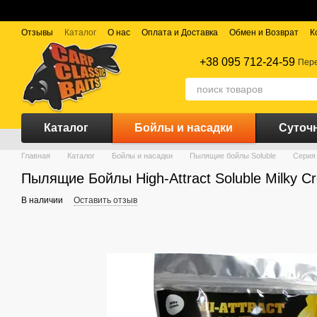
Перейти к основному контенту
Отзывы
Каталог
О нас
Оплата и Доставка
Обмен и Возврат
К
+38 095 712-24-59
Пере
Каталог
Бойлы и насадки
Суточ
Главная
Каталог
Бойлы и насадки
Пылящие бойлы Soluble
Серия 
Пылящие Бойлы High-Attract Soluble Milky 
В наличии
Оставить отзыв