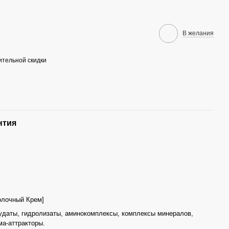
В желания
тельной скидки
нтия
олочный Крем]
удаты, гидролизаты, аминокомплексы, комплексы минералов,
ма-аттракторы.