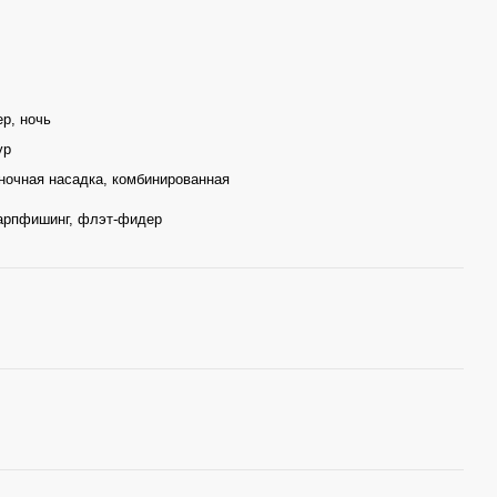
ер, ночь
ур
ночная насадка, комбинированная
карпфишинг, флэт-фидер