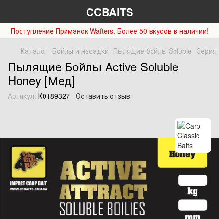
CCBAITS
Поступление Приманок Wafters. Более 50 вкусов в наличии!
Каталог
Бойлы и насадки
Пылящие бойлы Soluble
Серия A
Пылящие Бойлы Active Soluble
Honey [Мед]
Артикул:
К0189327
Оставить отзыв