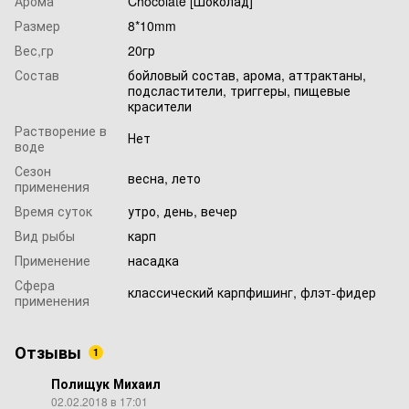
Арома
Chocolate [Шоколад]
Размер
8*10mm
Вес,гр
20гр
Состав
бойловый состав, арома, аттрактаны,
подсластители, триггеры, пищевые
красители
Растворение в
Нет
воде
Сезон
весна, лето
применения
Время суток
утро, день, вечер
Вид рыбы
карп
Применение
насадка
Сфера
классический карпфишинг, флэт-фидер
применения
Отзывы
1
Полищук Михаил
02.02.2018 в 17:01