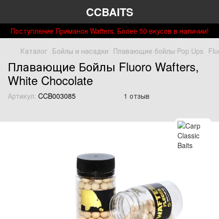
CCBAITS
Поступление Приманок Wafters. Более 50 вкусов в наличии!
Каталог
Бойлы и насадки
Плавающие бойлы Pop Ups
Flu
Плавающие Бойлы Fluoro Wafters,
White Chocolate
Артикул:
CCB003085
1 отзыв