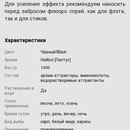
Для усиления эффекта рекомендуем наносить
перед забросом флюоро спрей, как для флэта,
так и для стиков.
Характеристики
Цвет
Чёрный/Black
Арома
Halibut [Палтус]
Вес,гр
1000
Состав
арома-аттракторы, аминокислоты,
водорастворимые аттрактанты
Растворение в
Да
воде
Сезон
весна, лето, осень
применения
Время суток
утро, день, вечер, ночь
Вид рыбы
карп, белый амур, карась
Применение
прикармливание