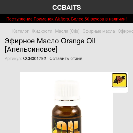
CCBAITS
Поступление Приманок Wafters. Более 50 вкусов в наличии!
Каталог
Жидкости
Масла (Oils)
Эфирные масла
Эфирно
Эфирное Масло Orange Oil
[Апельсиновое]
Артикул:
CCB001792
Оставить отзыв