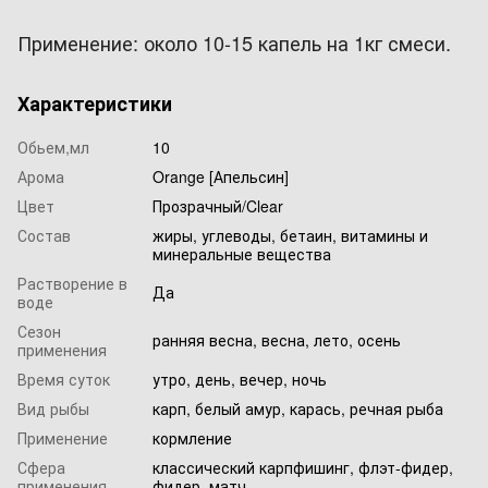
Применение: около 10-15 капель на 1кг смеси.
Характеристики
Обьем,мл
10
Арома
Orange [Апельсин]
Цвет
Прозрачный/Clear
Состав
жиры, углеводы, бетаин, витамины и
минеральные вещества
Растворение в
Да
воде
Сезон
ранняя весна, весна, лето, осень
применения
Время суток
утро, день, вечер, ночь
Вид рыбы
карп, белый амур, карась, речная рыба
Применение
кормление
Сфера
классический карпфишинг, флэт-фидер,
применения
фидер, матч