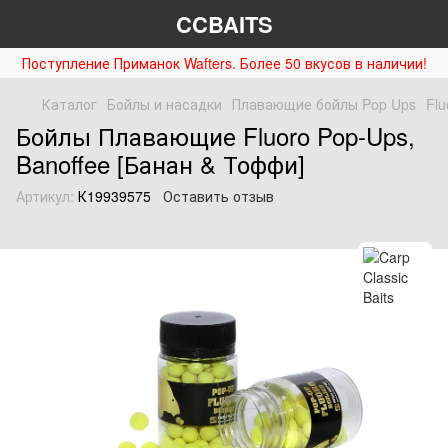
CCBAITS
Поступление Приманок Wafters. Более 50 вкусов в наличии!
Каталог
Бойлы и насадки
Плавающие бойлы Pop Ups
Flu
Бойлы Плавающие Fluoro Pop-Ups,
Banoffee [Банан & Тоффи]
Артикул:
К19939575
Оставить отзыв