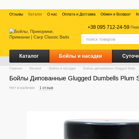
Перейти к основному контенту
Отзывы
Каталог
О нас
Оплата и Доставка
Обмен и Возврат
К
+38 095 712-24-59
Пере
Каталог
Бойлы и насадки
Суточ
Главная
Каталог
Бойлы и насадки
Бойлы дипованные Glugged Baits
Бойлы Дипованные Glugged Dumbells Plum Sh
Нет в наличии
1 отзыв