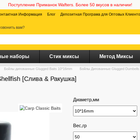
Поступление Приманок Wafters. Более 50 вкусов в наличии!
онтактная Информация
Блог
Депозитная Програма для Оптовых Клиент
звонить вам?
ные наборы
Стик миксы
Метод Миксы
Бойлы дипованные Glugged Baits 10*16mm
Бойлы Дипованные Glugged Dumbells P
ellfish [Слива & Ракушка]
Диаметр,мм
Вес,гр