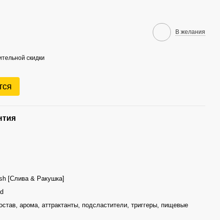
В желания
тельной скидки
тся
нтия
ish [Слива & Ракушка]
d
остав, арома, аттрактанты, подсластители, триггеры, пищевые