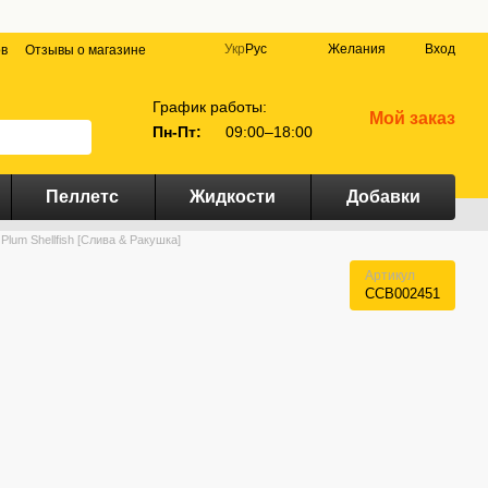
Укр
Рус
Желания
Вход
ов
Отзывы о магазине
График работы:
Мой заказ
Пн-Пт:
09:00–18:00
Пеллетс
Жидкости
Добавки
lum Shellfish [Слива & Ракушка]
Артикул
CCB002451