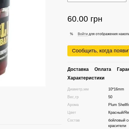
60.00 грн
Войти
для отображения накопи
%
Сообщить, когда появи
Доставка
Оплата
Гара
Характеристики
Диаметр,мм
10*16mm
Вес,гр
50
Арома
Plum Shellf
Цвет
Красный/Re
Состав
бойловый с
красители