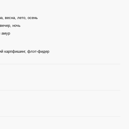
а, весна, лето, осень
 вечер, ночь
й амур
ий карпфишинг, флэт-фидер