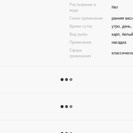
Растворение в
Нет
воде
Сезон применения
ранняя весн
Время суток
утро, день,
Вид рыбы
карп, белы
Применение
насадка
Сфера
классическ
применения